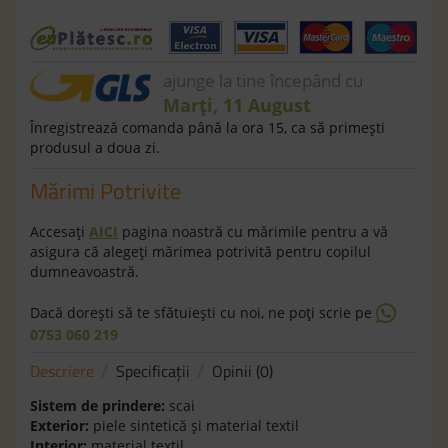
ajunge la tine începând cu
Marți, 11 August
Înregistrează comanda până la ora 15, ca să primeşti
produsul a doua zi.
Mărimi Potrivite
Accesaţi
AICI
pagina noastră cu mărimile pentru a vă
asigura că alegeţi mărimea potrivită pentru copilul
dumneavoastră.
Dacă doreşti să te sfătuieşti cu noi, ne poţi scrie pe
0753 060 219
Descriere
Specificaţii
Opinii (0)
Sistem de prindere:
scai
Exterior:
piele sintetic
ă
și material textil
Interior:
material textil