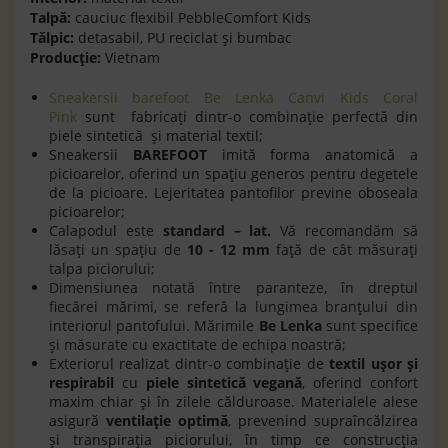
Talpă:
cauciuc flexibil PebbleComfort Kids
Tălpic:
detasabil, PU reciclat și bumbac
Producție:
Vietnam
Sneakersii barefoot Be Lenka Canvi Kids Coral
Pink
sunt fabrica
ţ
i dintr-o combina
ţ
ie perfect
ă
din
piele sintetic
ă
și material textil;
Sneakersii
BAREFOOT
imită forma anatomică a
picioarelor, oferind un spațiu generos pentru degetele
de la picioare. Lejeritatea pantofilor previne oboseala
picioarelor;
Calapodul este
standard – lat.
Vă recomandăm să
lăsaţi un spaţiu de
10 - 12 mm
faţă de cât măsuraţi
talpa piciorului;
Dimensiunea notată între paranteze, în dreptul
fiecărei mărimi, se referă la lungimea branţului din
interiorul pantofului. Mărimile
Be Lenka
sunt specifice
şi măsurate cu exactitate de echipa noastră;
Exteriorul
realizat dintr-o combinație de
textil ușor și
respirabil
cu
piele sintetică vegană
, oferind confort
maxim chiar și în zilele călduroase. Materialele alese
asigură
ventilație optimă
, prevenind supraîncălzirea
și transpirația piciorului, în timp ce construcția