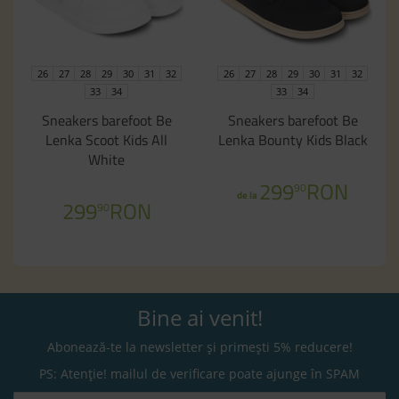
26
27
28
29
30
31
32
26
27
28
29
30
31
32
33
34
33
34
Sneakers barefoot Be
Sneakers barefoot Be
Lenka Scoot Kids All
Lenka Bounty Kids Black
White
299
RON
90
de la
299
RON
90
Bine ai venit!
Abonează-te la newsletter și primești 5% reducere!
PS: Atenție! mailul de verificare poate ajunge în SPAM