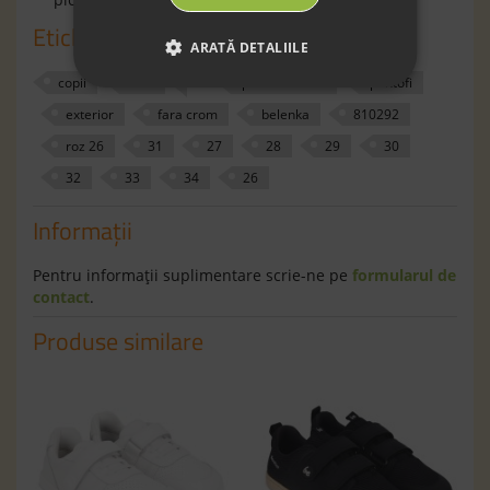
Etichete
ARATĂ DETALIILE
copii
fete
piele naturala
pantofi
exterior
fara crom
belenka
810292
roz 26
31
27
28
29
30
32
33
34
26
Informaţii
Pentru informaţii suplimentare scrie-ne pe
formularul de
contact
.
Produse similare