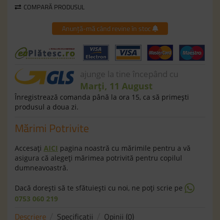
COMPARĂ PRODUSUL
Anunță-mă când revine în stoc
ajunge la tine începând cu
Marți, 11 August
Înregistrează comanda până la ora 15, ca să primeşti
produsul a doua zi.
Mărimi Potrivite
Accesaţi
AICI
pagina noastră cu mărimile pentru a vă
asigura că alegeţi mărimea potrivită pentru copilul
dumneavoastră.
Dacă doreşti să te sfătuieşti cu noi, ne poţi scrie pe
0753 060 219
Descriere
Specificaţii
Opinii (0)