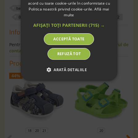
acord cu toate cookie-urile în conformitate cu
baieti
sandale
exterior
320088
Politica noastră privind cookie-urile.
Află mai
multe
Bleumarin
23
29
30
27
22
AFIȘAȚI TOȚI PARTENERII
(715) →
Informaţii
ACCEPTĂ TOATE
Pentru informaţii suplimentare scrie-ne pe
formularul de
contact
.
REFUZĂ TOT
Produse similare
ARATĂ DETALIILE
44%
41%
18
20
21
20