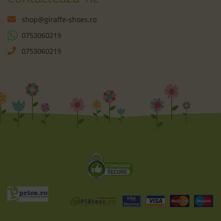
shop@giraffe-shoes.ro
0753060219
0753060219