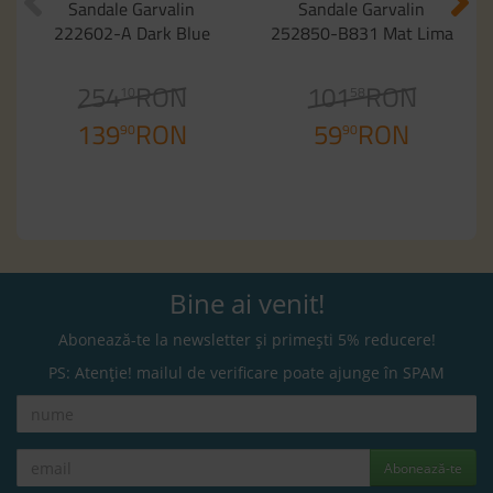
Sandale Garvalin
Sandale Garvalin
222602-A Dark Blue
252850-B831 Mat Lima
254
RON
101
RON
10
58
139
RON
59
RON
90
90
Bine ai venit!
Abonează-te la newsletter și primești 5% reducere!
PS: Atenție! mailul de verificare poate ajunge în SPAM
Abonează-te