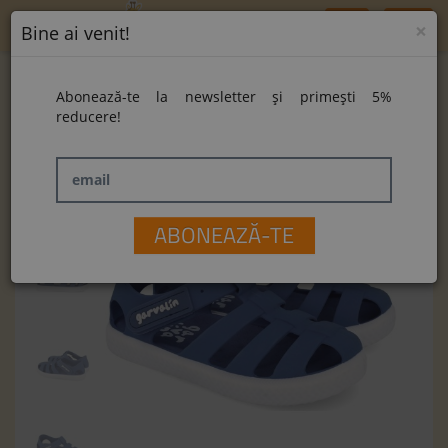
Toggle
×
Bine ai venit!
navigation
Home
Sandale Garvalin 262707-A556 Mat Petrol
Abonează-te la newsletter și primești 5%
Sandale Garvalin 262707-A556 Mat Petrol
reducere!
email
ABONEAZĂ-TE