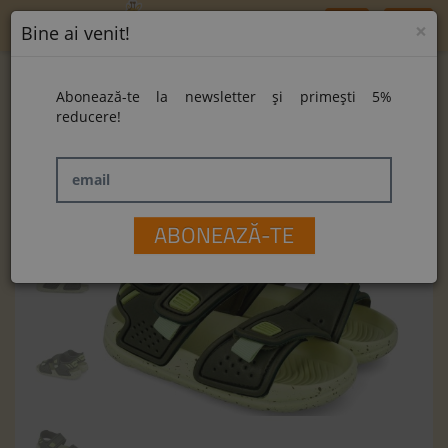
Toggle
×
Bine ai venit!
navigation
Home
Sandale Garvalin 262705-B801 Mat Kaky
Abonează-te la newsletter și primești 5%
Sandale Garvalin 262705-B801 Mat Kaky
reducere!
email
ABONEAZĂ-TE