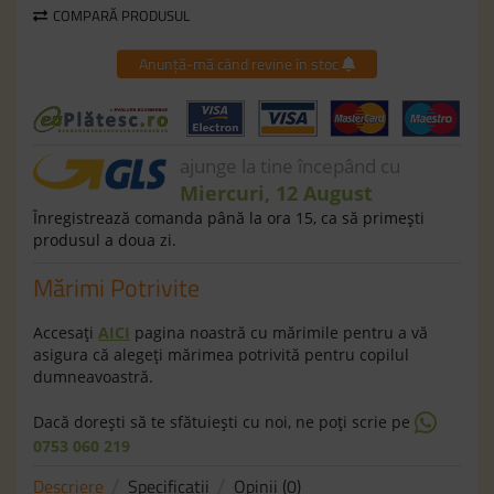
COMPARĂ PRODUSUL
Anunță-mă când revine în stoc
ajunge la tine începând cu
Miercuri, 12 August
Înregistrează comanda până la ora 15, ca să primeşti
produsul a doua zi.
Mărimi Potrivite
Accesaţi
AICI
pagina noastră cu mărimile pentru a vă
asigura că alegeţi mărimea potrivită pentru copilul
dumneavoastră.
Dacă doreşti să te sfătuieşti cu noi, ne poţi scrie pe
0753 060 219
Descriere
Specificaţii
Opinii (0)