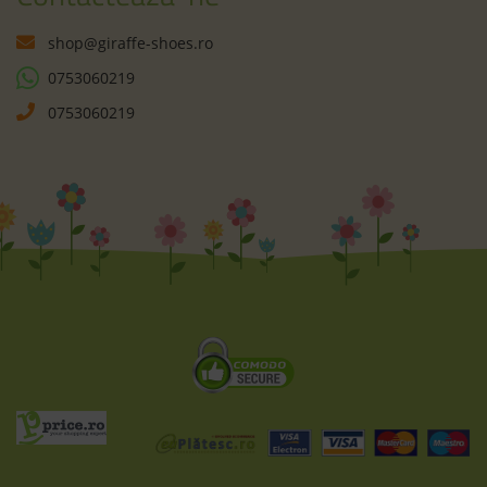
shop@giraffe-shoes.ro
0753060219
0753060219