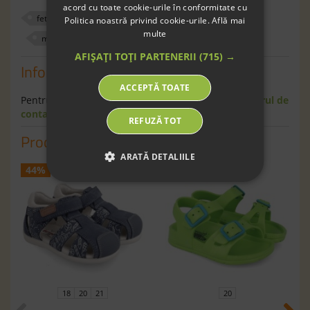
acord cu toate cookie-urile în conformitate cu
fete
sandale
exterior
320085
Politica noastră privind cookie-urile.
Află mai
multe
multicolor
30
AFIȘAȚI TOȚI PARTENERII
(715) →
Informaţii
ACCEPTĂ TOATE
Pentru informaţii suplimentare scrie-ne pe
formularul de
contact
.
REFUZĂ TOT
Produse similare
ARATĂ DETALIILE
44%
41%
18
20
21
20