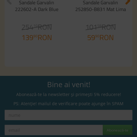
Sandale Garvalin
Sandale Garvalin
222602-A Dark Blue
252850-B831 Mat Lima
254
RON
101
RON
10
58
139
RON
59
RON
90
90
Bine ai venit!
Abonează-te la newsletter și primești 5% reducere!
PS: Atenție! mailul de verificare poate ajunge în SPAM
Abonează-te