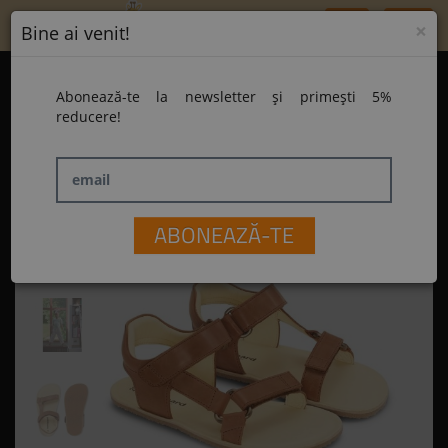
Toggle
×
Bine ai venit!
navigation
Home
Abonează-te la newsletter și primești 5%
Sandale Bundgaard Barefoot BG202254 Haven Cognac
reducere!
Sandale Bundgaard Barefoot BG202254
Haven Cognac
email
ABONEAZĂ-TE