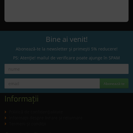
Bine ai venit!
Abonează-te la newsletter și primești 5% reducere!
PS: Atenție! mailul de verificare poate ajunge în SPAM
Abonează-te
Informații
Politică de confidenţialitate
Informaţii despre livrare și returnare
Termeni şi condiţii