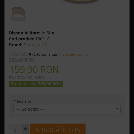
Disponibilitate:
În Stoc
Cod produs:
130110
Brand:
Bundgaard
0
/ 5 (0 comentarii)
Spune-ţi opinia
548,98 RON
159,90 RON
Fără TVA: 132,15 RON
Economisești
389,08 RON
*
Mărime
--- Selectaţi ---
ADAUGĂ ÎN COȘ