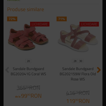
Produse similare
72%
71%
LICHIDARE
LICHIDARE
20
28
30
Sandale Bundgaard
Sandale Bundgaard
BG202041G Coral WS
BG202159W Flora Old
Rose WS
365
RON
95
416
RON
79
99
RON
90
de la
119
RON
90