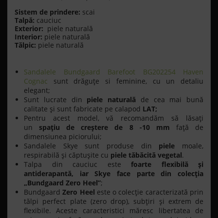
Sistem de prindere:
scai
Talpă:
cauciuc
Exterior:
piele naturală
Interior:
piele naturală
Tălpic:
piele naturală
Sandalele Bundgaard Barefoot BG202254 Haven
Cognac
sunt drăguţe si feminine, cu un detaliu
elegant;
Sunt lucrate din
piele naturală
de cea mai bună
calitate şi sunt fabricate pe calapod
LAT;
Pentru acest model, vă recomandăm să lăsaţi
un
spaţiu de creştere de 8 -10 mm
faţă de
dimensiunea piciorului;
Sandalele Skye sunt produse din
piele
moale,
respirabilă și căptușite cu
piele tăbăcită vegetal
.
Talpa din cauciuc este
foarte flexibilă şi
antiderapantă,
iar Skye face parte din colecția
„Bundgaard Zero Heel”
;
Bundgaard
Zero Heel
este o colecție caracterizată prin
tălpi perfect plate (zero drop), subțiri și extrem de
flexibile. Aceste caracteristici măresc libertatea de