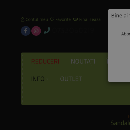
Bine ai 
Contul meu
Favorite
Finalizează
0753060219
Abon
REDUCERI
NOUTAȚI
ÎNCĂLȚ
INFO
OUTLET
Sandal