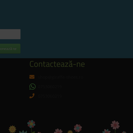
onează-te
Contactează-ne
shop@giraffe-shoes.ro
0753060219
0753060219