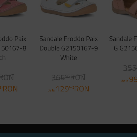
oddo Paix
Sandale Froddo Paix
Sandale F
150167-8
Double G2150167-9
G G215
ch
White
355
RON
365
RON
95
9
de la
RON
129
RON
0
90
de la