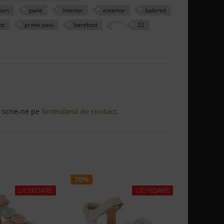
rom
piele
interior
exterior
balerini
ot
primii pasi
barefoot
22
 scrie-ne pe
formularul de contact
.
70%
70%
Sandal
LICHIDARE
LICHIDARE
Flowe
1