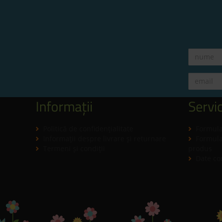
Informații
Servic
Politică de confidenţialitate
Formula
Informaţii despre livrare și returnare
Formular
Termeni şi condiţii
produs
Date co