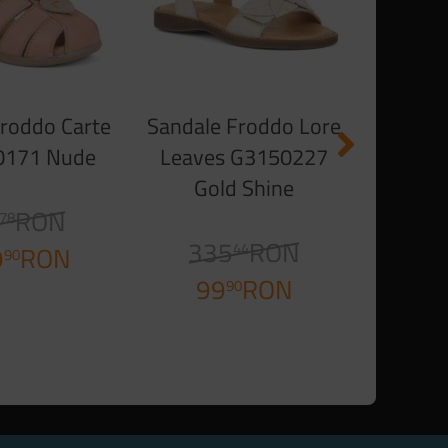
3
de la
roddo Carte
Sandale Froddo Lore
0171 Nude
Leaves G3150227
Gold Shine
RON
78
335
RON
44
9
RON
90
99
RON
90