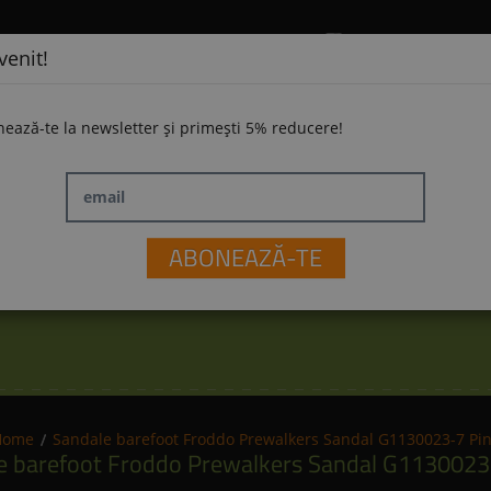
venit!
ează-te la newsletter și primești 5% reducere!
email
ĂMINTE
LA PLIMBARE
JUCĂRII
M
ABONEAZĂ-TE
Home
Sandale barefoot Froddo Prewalkers Sandal G1130023-7 Pi
e barefoot Froddo Prewalkers Sandal G1130023