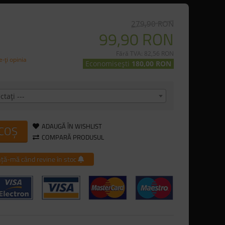
279,90 RON
99,90 RON
Fără TVA: 82,56 RON
-ţi opinia
Economisești
180,00 RON
ctaţi ---
ADAUGĂ ÎN WISHLIST
 COȘ
COMPARĂ PRODUSUL
ță-mă când revine în stoc