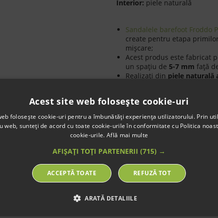
Interior:
piele naturală
Sandalele barefoot Froddo 
create pentru etapa primilor 
mișcare;
Acest produs este fabricat 
un spaţiu de
5-7 mm
faţă de
Realizați din
piele naturală a
permit piciorului să respire
zilei. Materialele premium co
Acest site web folosește cookie-uri
forma piciorului;
Branț detașabil din microfi
web folosește cookie-uri pentru a îmbunătăți experiența utilizatorului. Prin util
reduce umiditatea și oferă u
ru web, sunteți de acord cu toate cookie-urile în conformitate cu Politica noast
pentru aerisire sau pentru ve
cookie-urile.
Află mai multe
Talpa
din
cauciuc antidera
diverse suprafețe, oferind s
AFIȘAȚI TOȚI PARTENERII
(715) →
Sistemul de prindere cu bar
Optimi pentru folosirea atât
ACCEPTĂ TOATE
REFUZĂ TOT
Flexibili, comozi și realiza
ideală pentru micii explorat
ARATĂ DETALIILE
Etichete