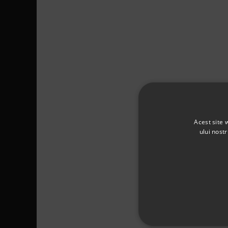
Acest site 
ului nost