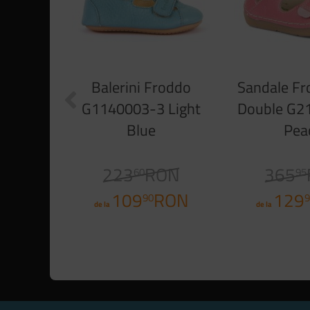
Balerini Froddo
Sandale Fr
G1140003-3 Light
Double G2
Blue
Pea
223
RON
365
60
95
109
RON
129
90
9
de la
de la