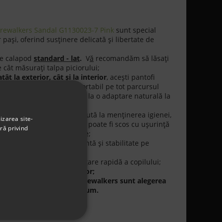
Prewalkers Sandal G1130023-7 Pink
sunt special
pași, oferind susținere delicată și libertate de
pe calapod
standard - lat
.
V
ă
recomandăm să lăsaţi
 cât măsuraţi talpa piciorului;
tât la exterior, cât și la interior
, acești pantofi
 și asigură un mediu confortabil pe tot parcursul
ntribuie la durabilitate și la o adaptare naturală la
bră antibacteriană
, care ajută la menținerea igienei,
izarea site-
n plus de confort. Branțul poate fi scos cu ușurință
ră privind
rificarea mărimii potrivite;
pant
oferă aderență excelentă și stabilitate pe
iguranță la fiecare pas
ete tip
arici
permit o încălţare rapidă a copilului;
 în
interior cât și în exterior;
ți din materiale naturale, Prewalkers sunt alegerea
ori aflați la început de drum.