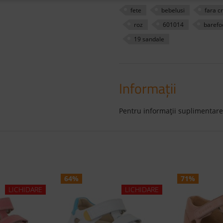
fete
bebelusi
fara c
roz
601014
barefo
19 sandale
Informaţii
Pentru informaţii suplimentare
64%
71%
LICHIDARE
LICHIDARE