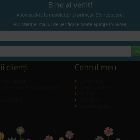
Bine ai venit!
Abonează-te la newsletter și primești 5% reducere!
PS: Atenție! mailul de verificare poate ajunge în SPAM
Ab
ii clienți
Contul meu
r de contact
Contul meu
 de înlocuire sau returnare
Istoric comenzi
Wishlist
ntact ANPC
Newsletter
Voucher cadou