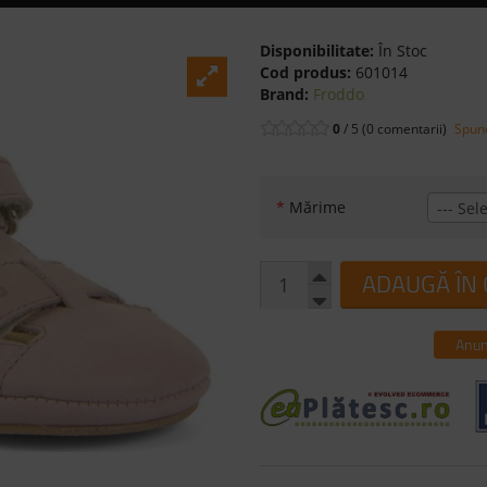
Disponibilitate:
În Stoc
Cod produs:
601014
Brand:
Froddo
0
/ 5 (0 comentarii)
Spune
*
Mărime
--- Sele
ADAUGĂ ÎN
Anun