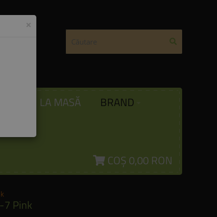
×
ODĂ
LA MASĂ
BRAND
COȘ
0,00 RON
nk
-7 Pink