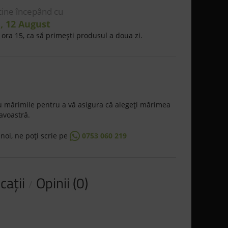
 tine începând cu
, 12 August
ora 15, ca să primeşti produsul a doua zi.
 mărimile pentru a vă asigura că alegeţi mărimea
avoastră.
 noi, ne poţi scrie pe
0753 060 219
caţii
Opinii (0)