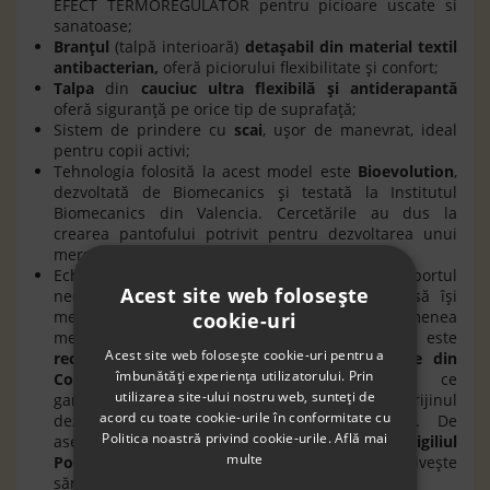
EFECT TERMOREGULATOR pentru picioare uscate si
sanatoase;
Branțul
(talpă interioară)
detaşabil din material textil
antibacterian,
oferă piciorului flexibilitate şi confort;
Talpa
din
cauciuc ultra flexibilă și antiderapantă
oferă siguranță pe orice tip de suprafață;
Sistem de prindere cu
scai
, ușor de manevrat, ideal
pentru copii activi;
Tehnologia folosită la acest model este
Bioevolution
,
dezvoltată de Biomecanics şi testată la Institutul
Biomecanics din Valencia. Cercetările au dus la
crearea pantofului potrivit pentru dezvoltarea unui
mers sănătos şi natural;
Echipat cu
tehnologia FOAMtech
oferă suportul
Acest site web folosește
necesar pentru primii pași, ajutând copilul să își
mențină echilibrul într-un mod natural, asemenea
cookie-uri
mersului desculț.
Stabilizatorul FOAMtech
este
Acest site web folosește cookie-uri pentru a
recomandat
de
Colegiul Oficial de Podologie din
îmbunătăți experiența utilizatorului. Prin
Comunitatea Valenciană (ICOPCV)
, ceea ce
utilizarea site-ului nostru web, sunteți de
garantează calitatea și eficiența tehnologiei în sprijinul
acord cu toate cookie-urile în conformitate cu
dezvoltării corecte a mersului celor mici. De
Politica noastră privind cookie-urile.
Află mai
asemenea, tehnologia beneficiază de
sigiliul
multe
Podologic
, ce certifică excelența în ceea ce privește
sănătatea și bunăstarea picioarelor;