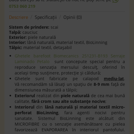
0753 060 219
Descriere
Specificaţii
Opinii (0)
Sistem de prindere:
scai
Talpă:
cauciuc
Exterior:
piele naturală
Interior:
lână naturală, material textil, BioLinning
Tălpic:
material textil, detaşabil
Ghetele barefoot Biomecanics 251231-B193 Serraje
Laminado Petalo
sunt concepute special pentru a
reproduce senzația mersului desculț, oferind în
același timp susținere, protecție și căldură;
Ghetele sunt fabricate pe calapod
mediu-lat
.
Vă recomandăm să lăsaţi un spaţiu de
8-9 mm
faţă de
dimensiunea măsurată a tălpii;
Exteriorul
realizat din
piele naturală
de cea mai bună
calitate,
fără crom sau alte substanțe nocive
;
Interiorul
din
lână naturală și material textil micro-
perforat BioLinning
, fara agenti nocivi pentru
sanatate. Sistemul BioLinning este alcătuit din
MICROFIBRE cu o senzație asemănătoare cu pielea
favorizează EVAPORAREA în interiorul pantofului.