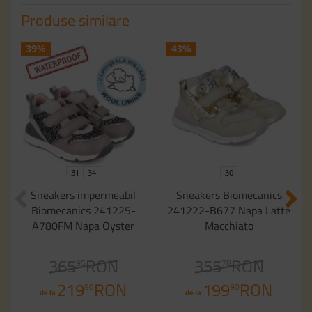
Produse similare
39%
43%
31
34
30
Sneakers impermeabil
Sneakers Biomecanics
Biomecanics 241225-
241222-B677 Napa Latte
A780FM Napa Oyster
Macchiato
365
RON
355
RON
95
78
219
RON
199
RON
90
90
de la
de la