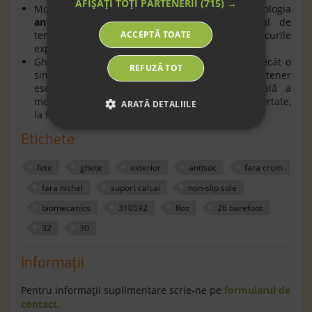
AFIȘAȚI TOȚI PARTENERII
(715) →
Modelul este echipat cu tehnologia
antişoc
, concepută pentru a proteja piciorul de
ACCEPTĂ TOATE
terenuri neuniforme. Absoarbe microșocurile
experimentate în mod normal la mers;
Ghetele barefoot Biomecanics sunt mai mult decât o
REFUZĂ TOT
simplă pereche de încălțăminte, sunt un partener
esențial în dezvoltarea armonioasă și naturală a
mersului copiilor, oferind confort, protecție și libertate,
ARATĂ DETALIILE
la fiecare pas.
Etichete
fete
ghete
exterior
antisoc
fara crom
fara nichel
suport calcai
non-slip sole
biomecanics
310592
Roz
26 barefoot
32
30
Informaţii
Pentru informaţii suplimentare scrie-ne pe
formularul de
contact
.