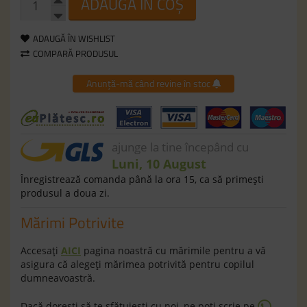
ADAUGĂ ÎN COȘ
ADAUGĂ ÎN WISHLIST
COMPARĂ PRODUSUL
Anunță-mă când revine în stoc
ajunge la tine începând cu
Luni, 10 August
Înregistrează comanda până la ora 15, ca să primeşti
produsul a doua zi.
Mărimi Potrivite
Accesaţi
AICI
pagina noastră cu mărimile pentru a vă
asigura că alegeţi mărimea potrivită pentru copilul
dumneavoastră.
Dacă doreşti să te sfătuieşti cu noi, ne poţi scrie pe