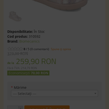
Disponibilitate:
În Stoc
Cod produs:
310592
Brand:
Biomecanics
0
/ 5 (0 comentarii)
Spune-ţi opinia
329,90 RON
259,90 RON
de la
Fără TVA: 214,79 RON
Economisești
70,00 RON
*
Mărime
--- Selectaţi ---